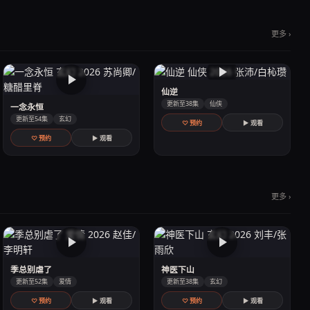
更多 ›
仙逆
更新至38集
仙侠
一念永恒
更新至54集
玄幻
♡ 预约
▶ 观看
♡ 预约
▶ 观看
更多 ›
季总别虐了
神医下山
更新至52集
爱情
更新至38集
玄幻
♡ 预约
▶ 观看
♡ 预约
▶ 观看