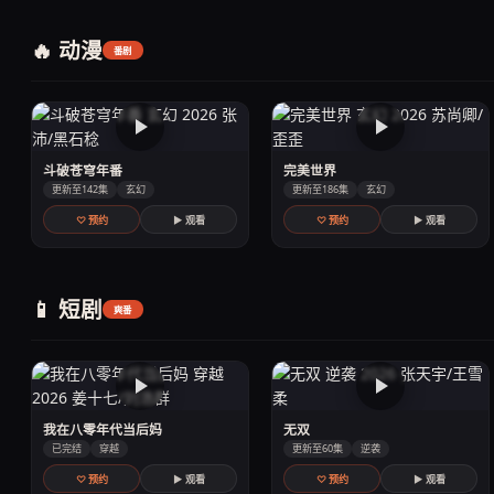
🔥 动漫
番剧
斗破苍穹年番
完美世界
更新至142集
玄幻
更新至186集
玄幻
♡ 预约
▶ 观看
♡ 预约
▶ 观看
📱 短剧
爽番
我在八零年代当后妈
无双
已完结
穿越
更新至60集
逆袭
♡ 预约
▶ 观看
♡ 预约
▶ 观看