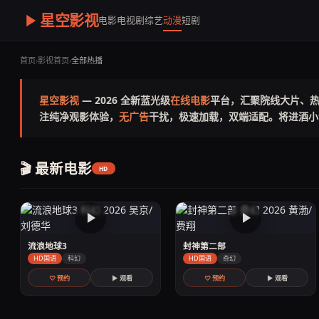
星空影视
电影
电视剧
综艺
动漫
短剧
首页
›
影视首页
›
全部热播
星空影视
— 2026 全新蓝光级
在线电影
平台，汇聚院线大片、
注纯净观影体验，
无广告
干扰，极速加载，双端适配。将进酒小
🎬 最新电影
HD
流浪地球3
封神第二部
HD国语
科幻
HD国语
奇幻
♡ 预约
▶ 观看
♡ 预约
▶ 观看