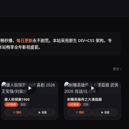
流畅秒播，
每日更新
永不剧荒。本站采用原生 DIV+CSS 架构，专
本站畅享全年影视盛宴。
更多 ›
唐人街探案1900
射雕英雄传之大漠孤烟
HD国语
喜剧
HD国语
武侠
♡ 预约
▶ 观看
♡ 预约
▶ 观看